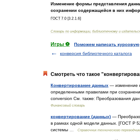
Изменение
формы
представления
данн
сохранении
содержащейся
в
них
инфор
ГОСТ
7
.
0
[
3
.
2
.
1
.
6
]
Словарь
по
информации
,
библиотечному
и
издательс
Игры ⚽
Поможем написать курсовую
конверсия библиотечного каталога
Смотреть что такое "конвертирова
Конвертирование данных
— изменение ф
определенными правилами при сохранении
conversion См. также: Преобразования д
Финансовый словарь
конвертирование (данных)
— Преобразов
в рамках одной модели данных. [ГОСТ Р 
системы …
Справочник технического переводчик