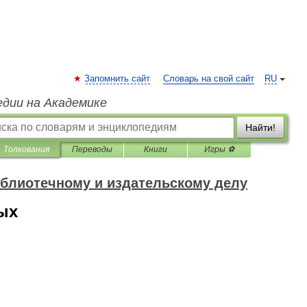
Запомнить сайт
Словарь на свой сайт
RU
едии на Академике
Найти!
Толкования
Переводы
Книги
Игры ⚽
блиотечному и издательскому делу
ых