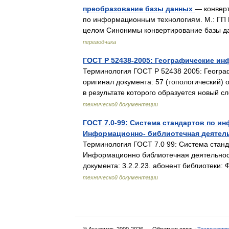
преобразование базы данных
— конверт
по информационным технологиям. М.: ГП 
целом Синонимы конвертирование базы да
переводчика
ГОСТ Р 52438-2005: Географические и
Терминология ГОСТ Р 52438 2005: Геогр
оригинал документа: 57 (топологический)
в результате которого образуется новый
технической документации
ГОСТ 7.0-99: Система стандартов по и
Информационно- библиотечная деятель
Терминология ГОСТ 7.0 99: Система станд
Информационно библиотечная деятельнос
документа: 3.2.2.23. абонент библиотек
технической документации
© Академик, 2000-2026
Обратная связь:
Техподдерж