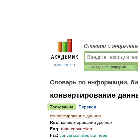
Словари и энциклоп
academic.ru
Словарь по информации, библиотечному и издательскому делу
Словарь по информации, би
конвертирование данн
Толкование
Перевод
конвертирование
данных
Rus:
конвертирование
данных
Eng:
data
conversion
Fra:
conversion
des
données