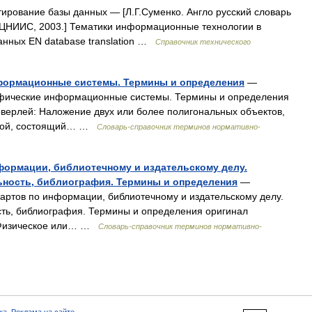
ирование базы данных — [Л.Г.Суменко. Англо русский словарь
ЦНИИС, 2003.] Тематики информационные технологии в
нных EN database translation …
Справочник технического
нформационные системы. Термины и определения
—
афические информационные системы. Термины и определения
 оверлей: Наложение двух или более полигональных объектов,
 слой, состоящий… …
Словарь-справочник терминов нормативно-
нформации, библиотечному и издательскому делу.
ность, библиография. Термины и определения
—
артов по информации, библиотечному и издательскому делу.
ть, библиография. Термины и определения оригинал
и: Физическое или… …
Словарь-справочник терминов нормативно-
ка
,
Реклама на сайте