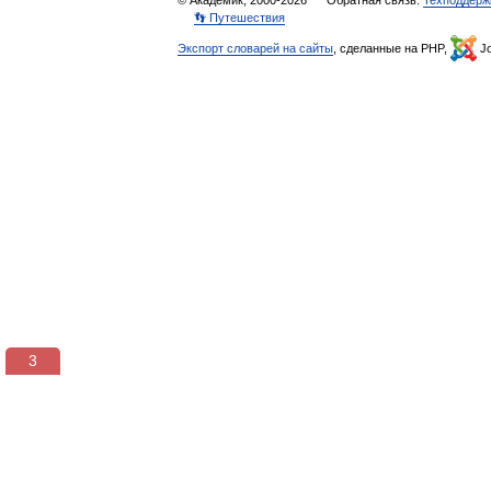
👣 Путешествия
Экспорт словарей на сайты
, сделанные на PHP,
Jo
3