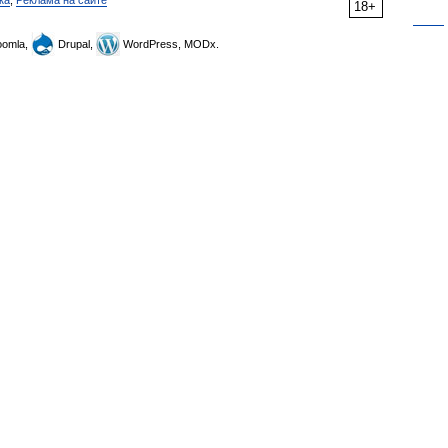
18+
omla,
Drupal,
WordPress, MODx.