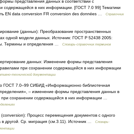
ормы представления данных в соответствии с
 содержащейся в них информации. [ГОСТ 7.0 99] Тематики
ь EN data conversion FR conversion des données …
Справочник
ирование (данных): Преобразование пространственных
ках одной модели данных. Источник: ГОСТ Р 52438 2005:
мы. Термины и определения …
Словарь-справочник терминов
нвертирование данных: Изменение формы представления
правилами при сохранении содержащейся в них информации
ативно-технической документации
о ГОСТ 7.0–99 СИБИД «Информационно библиотечная
определения», – изменение формы представления данных в
и при сохранении содержащейся в них информации …
еделениях
(conversion): Процесс перемещения документов с одного
 в другой. Ср. миграция (см.3.11). Источник …
Словарь-
ментации