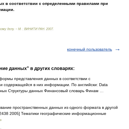
ых
в
соответствии
с
определенными
правилами
при
мации
.
кому
делу
. –
М
.
:
ВИНИТИ
РАН
.
2007
.
конечный пользователь
ние данных" в других словарях:
ормы представления данных в соответствии с
 содержащейся в них информации. По английски: Data
анных Структуры данных Финансовый словарь Финам …
ание пространственных данных из одного формата в другой
52438 2005] Тематики географические информационные
а